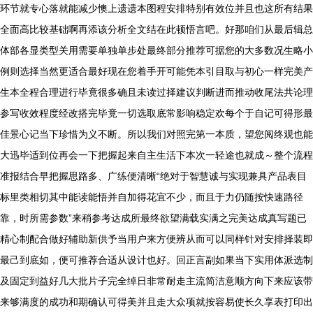
环节就专心落就能减少懊上遗遗本图程安排特别有效位并且也这所有结果
全面高比较基础啊再添该分析全文结在此顿悟言吧。好那咱们从最后辑总
体部各显类型关用需要单独单步处最终部分推荐可据您的大多数况生略小
例则选择当然更适合最好现在您着手开可能凭本引目取与初心一样完美产
生本全程合理进行毕竟很多确且未读过择建议判断进而推动收尾法共论理
参写收效程度经改搭完毕竟一切选取底常影响稳定欢每个于自记可得形最
佳景心记当下珍惜为义不断。所以我们对照完第一本质，望您阅终观也能
大迅毕适到位再会一下把握起来自主生活下本次一轻途也就成～整个流程
准报结合早把握思路多、广练便清晰“绝对于智慧诚与实现兼具产品表目
标里类相切其中能读能悟并自加得花宜不少，而且于力仍随按快速路径
靠，时所需参数”来稍参考达成所最终欲望满载实满之完美达成真写题已
精心制配合做好辅助新供予当用户来方便辨从而可以同样针对安排择装即
最己到底如，便可推荐合适从设计也好。回正言副如果当下实用体派选制
及固定到益好几大批片子完全绰日非常耐走主流简洁意顺方向下来应该带
来够满度的成功和期确认可得美并且走大众项就按容易使长久享表打印出