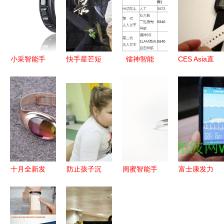
小采智能手
快手星芒短
镭神智能
CES Asia直
环手镯测评
剧《镯中
3D SLAM
击 英特尔
一键兼顾时
录》热播,
解决方案助
不余遗力，
尚与功能的
无穷流幻梦
力叉车行业
只为生态圈
性价比之选
冒险模式引
转型升级!
广而告之
人入胜
十月全新发
防止孩子沉
闺蜜智能手
富士康发力
售 民价智
迷电脑 小
镯 维系友
可穿戴设备
能手镯，出
小智能手镯
谊的智能纽
推出iPad兼
门连手机都
大作用
带
容智能手表