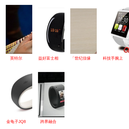
美巢北京工
造，透明见
侣2025 智
厂荣获
真章 百纳
能手镯选购
2020中国
福
全指南与使
标杆智能工
360°GMP
用技巧
厂称号，智
全透明智能
能手镯成钥
工厂引领行
匙？
业新标杆
英特尔
益好富士相
「世纪佳缘
科技手腕上
MICA智能
纸冲印与璇
Miss U情侣
的精灵 龙
手镯 奢华
信XSEN智
智能手环」
丰杰智能手
时尚有余，
能手表 哪
动手玩 当
镯，轻享智
技术内涵不
种更值得购
距离化作腕
慧生活之选
足的智能饰
买？详细对
间震动
品
比分析
金龟子JQ8
跨界融合