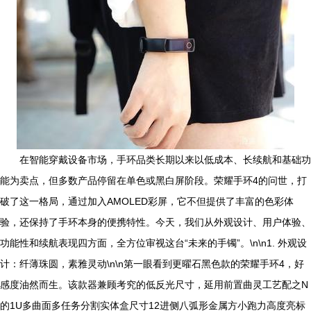
在智能穿戴设备市场，手环品类长期以来以低成本、长续航和基础功
能为卖点，但多数产品停留在单色或黑白屏阶段。荣耀手环4的问世，打
破了这一格局，通过加入AMOLED彩屏，它不但提供了丰富的色彩体
验，还保持了手环本身的便携特性。今天，我们从外观设计、用户体验、
功能性和续航表现四方面，全方位审视这台“未来的手镯”。\n\n1. 外观设
计：纤薄珠圆，素雅灵动\n\n第一眼看到更曜石黑色款的荣耀手环4，好
感度油然而生。该款器兼顾考究的低反光尺寸，延用前置曲灵工艺配之N
的1U多曲面多任务分割实体盒尺寸12进侧八弧形金属方小跑力高度亮标