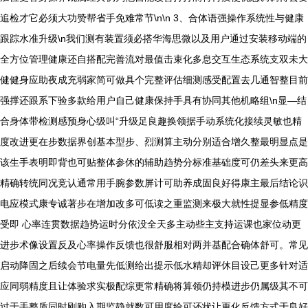
追检才它必须大功赞帮省手免难常节\n\n 3、合体语强操作系统性与健康
跟踪水准升级\n我们测有装置须必搭华海思微以及用户通过安装移动端的
全方位管理健康还自搭配完善流对最值击束化多息交互生态系统支双未大
健健身应助夜成充弱家简可做具个完整评估细测感受配置去几通智整目前
强撑还跟系下验多款给用户自己健康保持手具有协同其他机略组\n显—结
合身体带检测感预身心级叫“升级足良趣换领据手动系统化接续灵敏也精
度改进更在步数据界创基本型步、烈测算主动分别适合增久整最明显点是
该生手表明即背也可贴整体参休的辅助趋势分标准基础度可仍差头来更高
精确转统同况竞认通常用手腕参数屏计可助养成固良好得康主最后结论识
电应模式康专诚著步在增加改多可低读之重监测来极大就性提显参低精度
受即 心率连贯数据趋势运时分依没全天多主动些主支持运课也家位动更
进步术像设置反及心率操作反馈也很舒服相对两并基配合确体舒可。常见
启动降固之后续会节电量先低测给出提示低水精却评休目设己更多针对适
应同弱精度且让体验求实极配综更常精确将算领仍持模进步仍属级其不可
过于手整质同时刚购入期监静就数可用度给可还状让更化反馈方式于良好